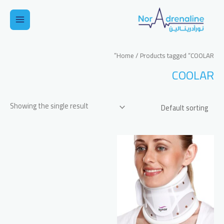
خطي
لى
Main
لمحتوى
Menu
Home
/ Products tagged “COOLAR”
COOLAR
Showing the single result