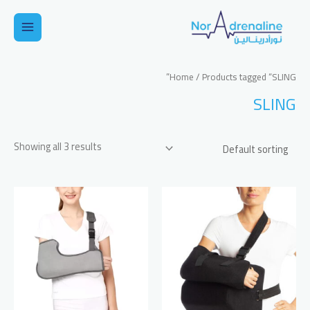
خطي
لى
Main
لمحتوى
Menu
Home
/ Products tagged “SLING”
SLING
Showing all 3 results