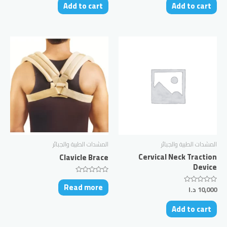
Add to cart
Add to cart
of
of
5
5
المشدات الطبية والجبائر
المشدات الطبية والجبائر
Cervical Neck Traction
Clavicle Brace
Device
Rated
Read more
0
10,000
د.ا
Rated
out
0
of
out
5
Add to cart
of
5