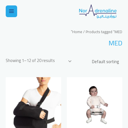
خطي
لى
Main
لمحتوى
Menu
Home
/ Products tagged “MED”
MED
Showing 1–12 of 20 results