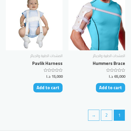
المشدات الطبية والجبائر
المشدات الطبية والجبائر
Pavlik Harness
Hummers Brace
65,000
د.ا
15,000
د.ا
Rated
Rated
0
0
out
out
Add to cart
Add to cart
of
of
5
5
←
2
1