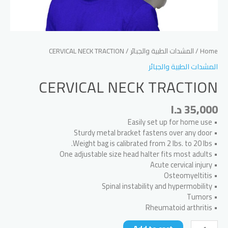
Home
/
المشدات الطبية والجبائر
/ CERVICAL NECK TRACTION
المشدات الطبية والجبائر
CERVICAL NECK TRACTION
35,000
د.ا
• Easily set up for home use
• Sturdy metal bracket fastens over any door
• Weight bag is calibrated from 2 lbs. to 20 lbs.
• One adjustable size head halter fits most adults
• Acute cervical injury
• Osteomyeltitis
• Spinal instability and hypermobility
• Tumors
• Rheumatoid arthritis
CERVICAL