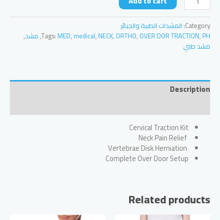
Add to cart
NECK
TRACTION
Category:
المشدات الطبية والجبائر
quantity
PH
,
OVER DOR TRACTION
,
ORTHO
,
NECK
,
medical
,
MED
Tags:
,
مشد
,
مشد طبي
Description
Reviews (0)
Cervical Traction Kit
Neck Pain Relief
Vertebrae Disk Herniation
Complete Over Door Setup
Related products