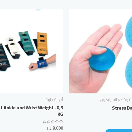
بية وقطع السيليكون
أجهزة طبية
f Ankle and Wrist Weight -0,5
Stress Ba
KG
8,000
د.ا
Rated
0