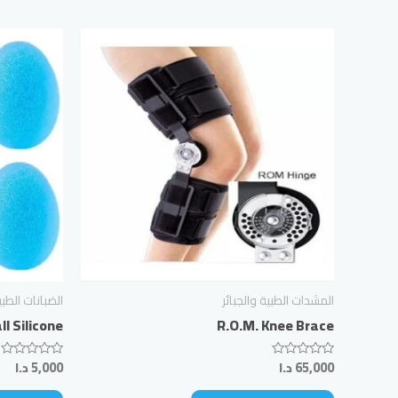
المشدات الطبية والجبائر
الضبانات الط
ll Silicone
R.O.M. Knee Brace
65,000
د.ا
5,000
د.ا
Rated
Rated
0
0
out
out