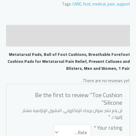
Tags:
CARE
,
foot
,
medical
,
pain
,
support
Description
Reviews (0)
Metatarsal Pads, Ball of Foot Cushions, Breathable Forefoot
Cushion Pads for Metatarsal Pain Relief, Prevent Calluses and
Blisters, Men and Women, 1 Pair
There are no reviews yet.
Be the first to review “Toe Cushion
Silicone”
لن يتم نشر عنوان بريدك الإلكتروني.
الحقول الإلزامية مشار
إليها بـ
*
*
Your rating